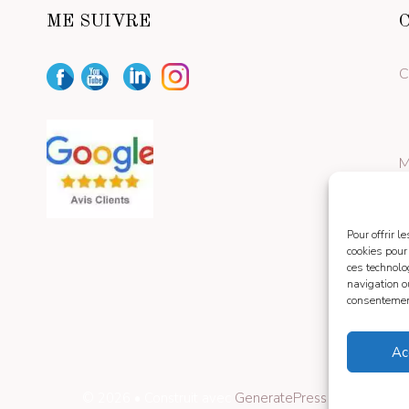
ME SUIVRE
C
M
Pour offrir 
cookies pour
ces technolo
navigation ou
consentement
Ac
© 2026
• Construit avec
GeneratePress