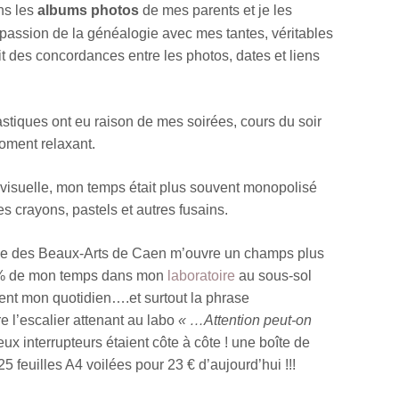
ans les
albums photos
de mes parents et je les
 passion de la généalogie avec mes tantes, véritables
t des concordances entre les photos, dates et liens
astiques ont eu raison de mes soirées, cours du soir
oment relaxant.
visuelle, mon temps était plus souvent monopolisé
s crayons, pastels et autres fusains.
école des Beaux-Arts de Caen m’ouvre un champs plus
0 % de mon temps dans mon
laboratoire
au sous-sol
taient mon quotidien….et surtout la phrase
 l’escalier attenant au labo
« …Attention peut-on
ux interrupteurs étaient côte à côte ! une boîte de
25 feuilles A4 voilées pour 23 € d’aujourd’hui !!!