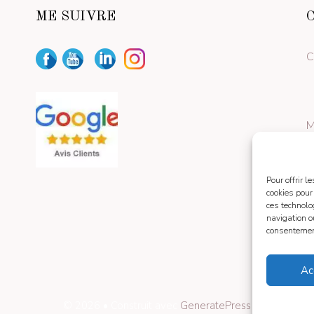
ME SUIVRE
C
M
Pour offrir 
cookies pour
ces technolo
navigation ou
consentement
Ac
© 2026
• Construit avec
GeneratePress