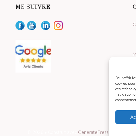
ME SUIVRE
C
M
Pour offrir 
cookies pour
ces technolo
navigation ou
consentement
Ac
© 2026
• Construit avec
GeneratePress