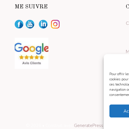
ME SUIVRE
C
M
Pour offrir 
cookies pour
ces technolo
navigation ou
consentement
Ac
© 2026
• Construit avec
GeneratePress