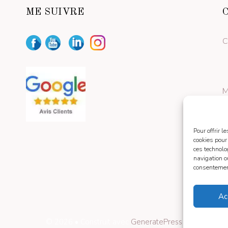
ME SUIVRE
C
M
Pour offrir 
cookies pour
ces technolo
navigation ou
consentement
Ac
© 2026
• Construit avec
GeneratePress